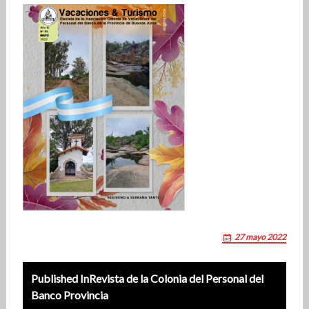
27 mayo 2022
Post
Published In
Revista de la Colonia del Personal del
navigation
Banco Provincia