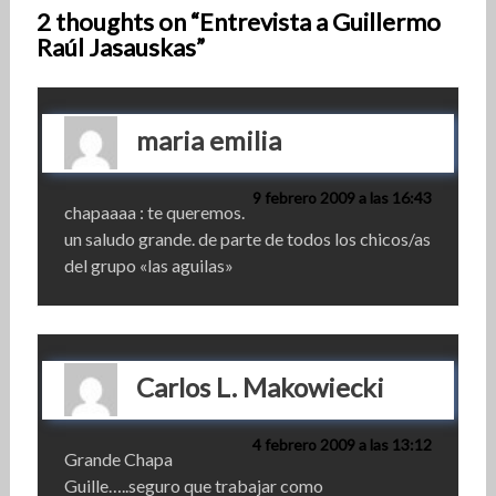
2 thoughts on “Entrevista a Guillermo
Raúl Jasauskas”
maria emilia
9 febrero 2009 a las 16:43
chapaaaa : te queremos.
un saludo grande. de parte de todos los chicos/as
del grupo «las aguilas»
Carlos L. Makowiecki
4 febrero 2009 a las 13:12
Grande Chapa
Guille…..seguro que trabajar como