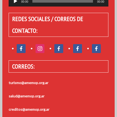
00:00
00:00
de
audio
REDES SOCIALES / CORREOS DE
CONTACTO:
CORREOS:
turismo@amemop.org.ar
salud@amemop.org.ar
creditos@amemop.org.ar